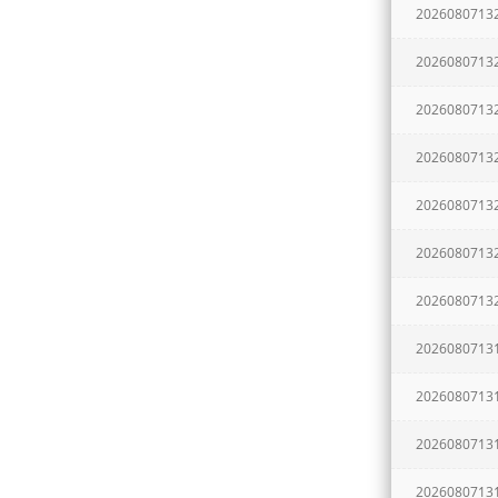
2026080713
2026080713
2026080713
2026080713
2026080713
2026080713
2026080713
2026080713
2026080713
2026080713
2026080713