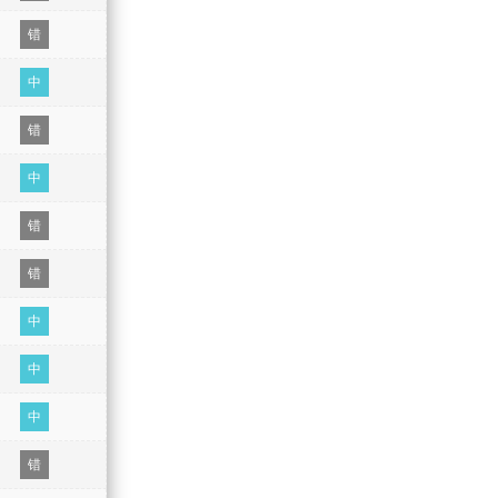
错
中
错
中
错
错
中
中
中
错