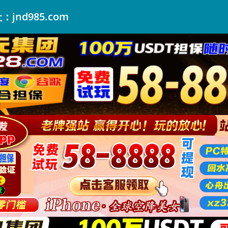
jnd985.com