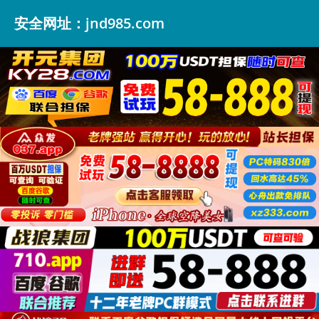
安全网址：jnd985.com