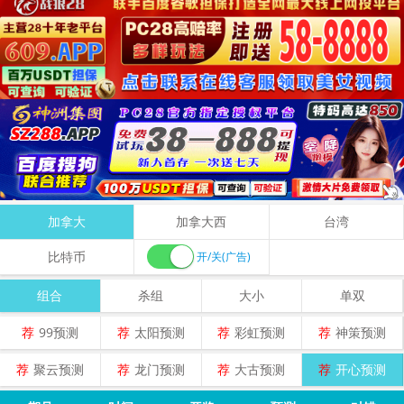
加拿大
加拿大西
台湾
比特币
开/关(广告)
组合
杀组
大小
单双
荐
99预测
荐
太阳预测
荐
彩虹预测
荐
神策预测
荐
聚云预测
荐
龙门预测
荐
大古预测
荐
开心预测